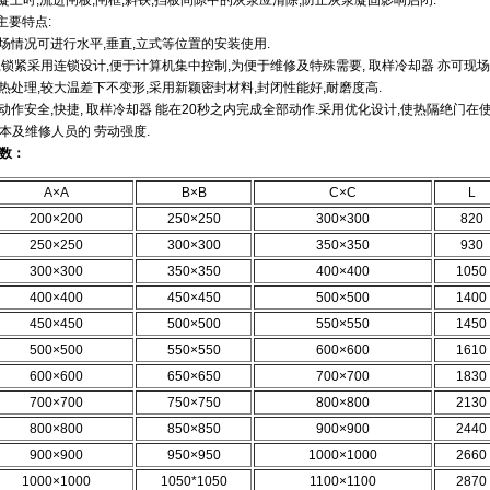
混凝土时,流进闸板,闸框,斜铁,挡板间隙中的灰浆应清除,防止灰浆凝固影响启闭.
主要特点:
现场情况可进行水平,垂直,立式等位置的安装使用.
闭,锁紧采用连锁设计,便于计算机集中控制,为便于维修及特殊需要, 取样冷却器 亦可现场
体热处理,较大温差下不变形,采用新颖密封材料,封闭性能好,耐磨度高.
构动作安全,快捷, 取样冷却器 能在20秒之内完成全部动作.采用优化设计,使热隔绝门
本及维修人员的 劳动强度.
数：
A×A
B×B
C×C
L
200×200
250×250
300×300
820
250×250
300×300
350×350
930
300×300
350×350
400×400
1050
400×400
450×450
500×500
1400
450×450
500×500
550×550
1450
500×500
550×550
600×600
1610
600×600
650×650
700×700
1830
700×700
750×750
800×800
2130
800×800
850×850
900×900
2440
900×900
950×950
1000×1000
2660
1000×1000
1050*1050
1100×1100
2870