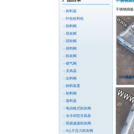
不锈钢插板
不锈钢插板阀
卸料器
叶轮给料机
卸料阀
排灰阀
回转阀
排料阀
卸灰阀
锁气阀
关风器
316插
出料阀
卸料装置
给料阀
落料器
电动格式卸灰阀
水冷却型关风器
双级减速卸灰阀
4公斤压力卸灰阀