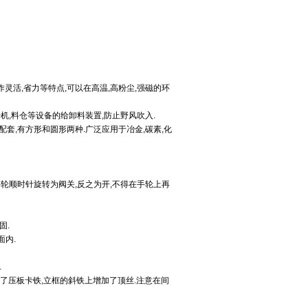
动作灵活,省力等特点,可以在高温,高粉尘,强磁的环
机,料仓等设备的给卸料装置,防止野风吹入.
配套,有方形和圆形两种.广泛应用于冶金,碳素,化
手轮顺时针旋转为阀关,反之为开,不得在手轮上再
固.
面内.
.
装了压板卡铁,立框的斜铁上增加了顶丝.注意在间