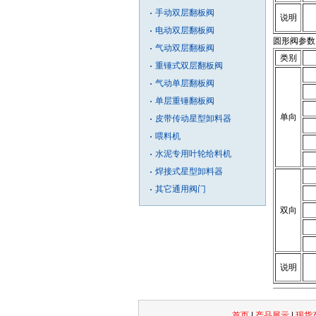
手动双层翻板阀
说明
电动双层翻板阀
圆形阀参数
气动双层翻板阀
类别
重锤式双层翻板阀
气动单层翻板阀
单层重锤翻板阀
单向
皮带传动星型卸料器
喂料机
水泥专用叶轮给料机
焊接式星型卸料器
其它通用阀门
双向
说明
首页
|
产品展示
|
现货