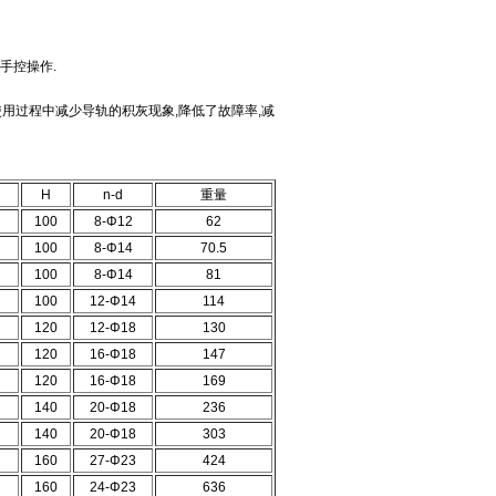
手控操作.
在使用过程中减少导轨的积灰现象,降低了故障率,减
H
n-d
重量
100
8-Φ12
62
100
8-Φ14
70.5
100
8-Φ14
81
100
12-Φ14
114
120
12-Φ18
130
120
16-Φ18
147
120
16-Φ18
169
140
20-Φ18
236
140
20-Φ18
303
160
27-Φ23
424
160
24-Φ23
636