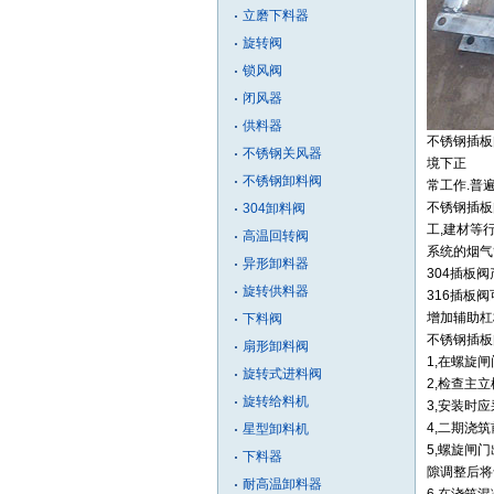
立磨下料器
旋转阀
锁风阀
闭风器
供料器
不锈钢插板阀
不锈钢关风器
境下正
不锈钢卸料阀
常工作.普
不锈钢插板
304卸料阀
工,建材等
高温回转阀
系统的烟气
异形卸料器
304插板
旋转供料器
316插板
增加辅助杠
下料阀
不锈钢插板
扇形卸料阀
1,在螺旋
旋转式进料阀
2,检查主
旋转给料机
3,安装时
4,二期浇
星型卸料机
5,螺旋闸
下料器
隙调整后将
耐高温卸料器