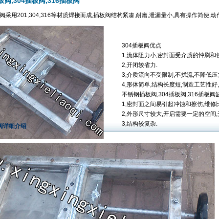
阀,304插板阀,316插板阀
采用201,304,316等材质焊接而成,插板阀结构紧凑,耐磨,泄漏量小,具有操作简便,动
304插板阀优点
1,流体阻力小,密封面受介质的忡刷和
2,开闭较省力.
3,介质流向不受限制,不扰流,不降低压
4,形体简单,结构长度短,制造工艺性好
不锈钢插板阀,304插板阀,316插板阀
1,密封面之间易引起冲蚀和擦伤,维修
2,外形尺寸较大,开启需要一定的空间,
3,结构较复杂.
板阀详细介绍