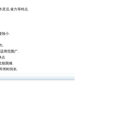
作灵活,省力等特点.
侵蚀小.
力.
,适用范围广.
缺点
比较困难.
开闭时间长.