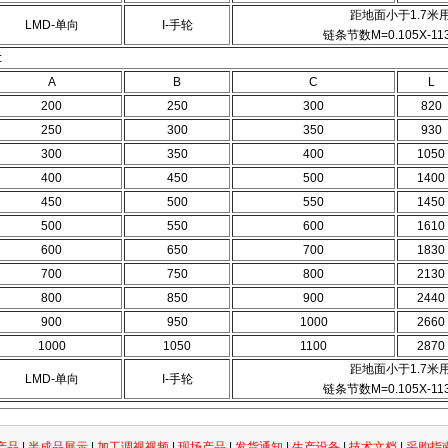
距地面小于1.7米
LMD-单向
I-手轮
链条节数M=0.105X
:
A
B
C
L
200
250
300
820
250
300
350
930
300
350
400
1050
400
450
500
1400
450
500
550
1450
500
550
600
1610
600
650
700
1830
700
750
800
2130
800
850
900
2440
900
950
1000
2660
1000
1050
1100
2870
距地面小于1.7米
LMD-单向
I-手轮
链条节数M=0.105X
产品
|
半成品展示
|
加工调视视频
|
现场产品
|
发货通知
|
生产设备
|
技术文档
|
采购指