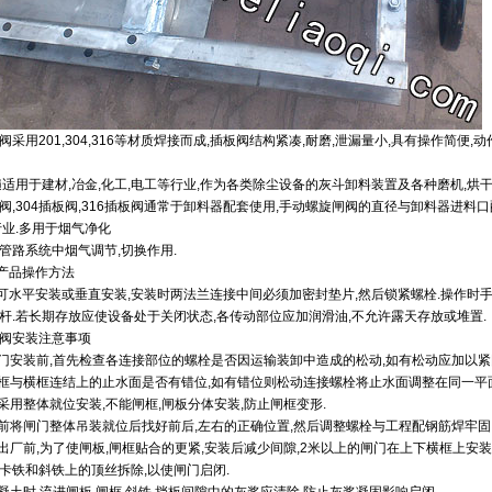
采用201,304,316等材质焊接而成,插板阀结构紧凑,耐磨,泄漏量小,具有操作简便,
遍适用于建材,冶金,化工,电工等行业,作为各类除尘设备的灰斗卸料装置及各种磨机,烘干
阀,304插板阀,316插板阀通常于卸料器配套使用,手动螺旋闸阀的直径与卸料器进料口
行业.多用于烟气净化
管路系统中烟气调节,切换作用.
阀产品操作方法
阀可水平安装或垂直安装,安装时两法兰连接中间必须加密封垫片,然后锁紧螺栓.操作时
杆.若长期存放应使设备处于关闭状态,各传动部位应加润滑油,不允许露天存放或堆置.
阀安装注意事项
闸门安装前,首先检查各连接部位的螺栓是否因运输装卸中造成的松动,如有松动应加以紧
立框与横框连结上的止水面是否有错位,如有错位则松动连接螺栓将止水面调整在同一平
应采用整体就位安装,不能闸框,闸板分体安装,防止闸框变形.
筑前将闸门整体吊装就位后找好前后,左右的正确位置,然后调整螺栓与工程配钢筋焊牢固
门出厂前,为了使闸板,闸框贴合的更紧,安装后减少间隙,2米以上的闸门在上下横框上安
卡铁和斜铁上的顶丝拆除,以使闸门启闭.