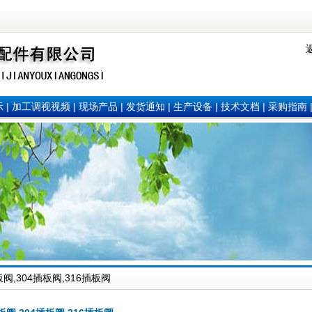
示
|
加工调视视频
|
现场产品
|
发货通知
|
生产设备
|
技术文档
|
采购指南
阀,304插板阀,316插板阀