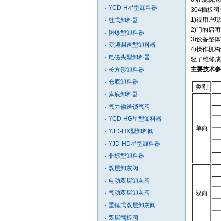
6,在浇筑
YCD-H星型卸料器
304插板阀
1)视用户
链式卸料器
2)门的启
防爆型卸料器
3)设备整
变频调速型卸料器
4)操作机
电磁头型卸料器
轻了维修成
主要技术参
长方形卸料器
仓底卸料器
类别
库底卸料器
气力输送锁气阀
YCD-HG星型卸料器
单向
YJD-HX型卸料阀
YJD-HD星型卸料器
非标型卸料器
双层卸灰阀
电动双层卸灰阀
气动双层卸灰阀
双向
重锤式双层卸灰阀
双层翻板阀