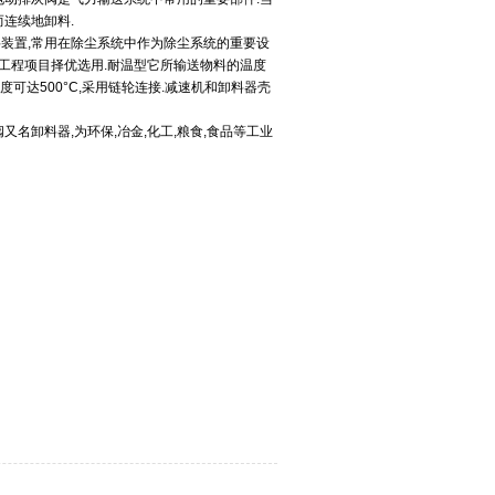
连续地卸料.
料装置,常用在除尘系统中作为除尘系统的重要设
业的工程项目择优选用.耐温型它所输送物料的温度
可达500°C,采用链轮连接.减速机和卸料器壳
名卸料器,为环保,冶金,化工,粮食,食品等工业