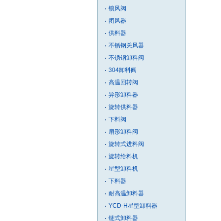
锁风阀
闭风器
供料器
不锈钢关风器
不锈钢卸料阀
304卸料阀
高温回转阀
异形卸料器
旋转供料器
下料阀
扇形卸料阀
旋转式进料阀
旋转给料机
星型卸料机
下料器
耐高温卸料器
YCD-H星型卸料器
链式卸料器