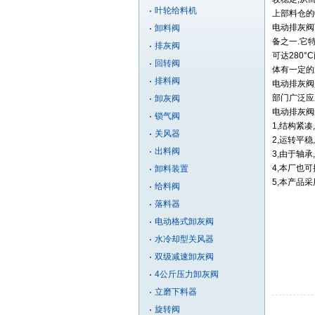
叶轮给料机
上部料仓的
电动排灰阀
卸料阀
备之一.它
排灰阀
可达280
回转阀
体有一定的
排料阀
电动排灰阀
部门广泛应
卸灰阀
电动排灰阀
锁气阀
1,结构紧凑
关风器
2,运转平稳
出料阀
3,由于轴
4,本厂也
卸料装置
5,本产品
给料阀
落料器
电动格式卸灰阀
水冷却型关风器
双级减速卸灰阀
4公斤压力卸灰阀
立磨下料器
旋转阀