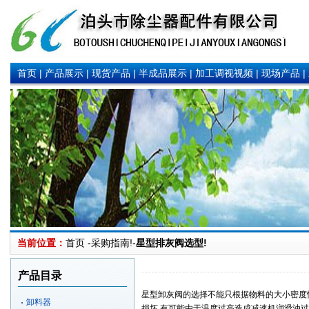
首页
|
产品展示
|
现货产品
|
半成品展示
|
加工调视视频
|
现场产品
|
当前位置：
首页 -采购指南!-
星型排灰阀选型!
产品目录
星型卸灰阀
的选择不能只根据物料的大小密度性
卸料器
损坏,有可能由于温度过高造成减速机润滑油过