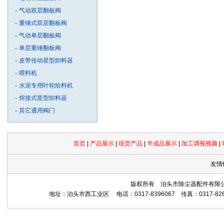
气动双层翻板阀
重锤式双层翻板阀
气动单层翻板阀
单层重锤翻板阀
皮带传动星型卸料器
喂料机
水泥专用叶轮给料机
焊接式星型卸料器
其它通用阀门
首页
|
产品展示
|
现货产品
|
半成品展示
|
加工调视视频
|
友情
版权所有 泊头市除尘器配件有限公司 Copyrig
地址：泊头市西工业区 电话：0317-8396067 传真：0317-8265559 网址