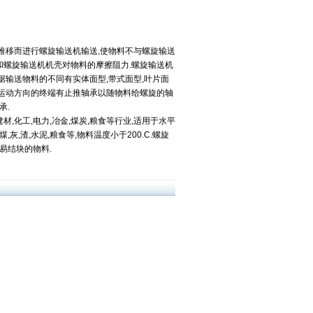
推移而进行螺旋输送机输送,使物料不与螺旋输送
和螺旋输送机机壳对物料的摩擦阻力.螺旋输送机
据输送物料的不同有实体面型,带式面型,叶片面
料运动方向的终端有止推轴承以随物料给螺旋的轴
承.
,化工,电力,冶金,煤炭,粮食等行业,适用于水平
灰,渣,水泥,粮食等,物料温度小于200.C.螺旋
易结块的物料.