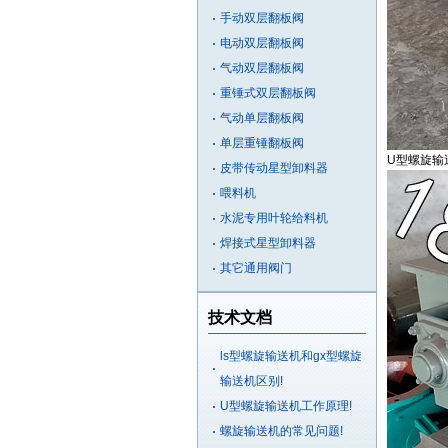
手动双层翻板阀
电动双层翻板阀
气动双层翻板阀
重锤式双层翻板阀
气动单层翻板阀
单层重锤翻板阀
U型螺旋输
皮带传动星型卸料器
喂料机
水泥专用叶轮给料机
焊接式星型卸料器
其它通用阀门
技术文档
ls型螺旋输送机和gx型螺旋
输送机区别!
U型螺旋输送机工作原理!
螺旋输送机的常见问题!