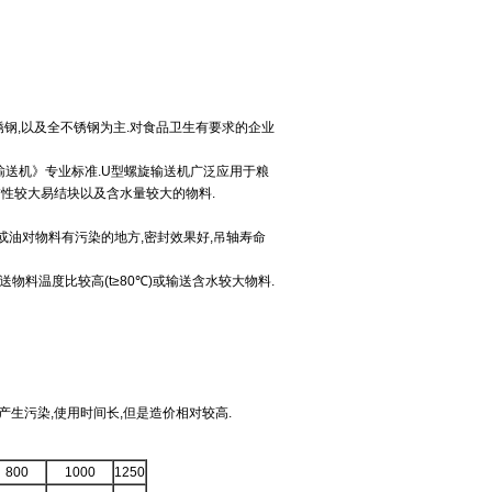
锈钢,以及全不锈钢为主.对食品卫生有要求的企业
8《螺旋输送机》专业标准.U型螺旋输送机广泛应用于粮
,黏性较大易结块以及含水量较大的物料.
油或油对物料有污染的地方,密封效果好,吊轴寿命
送物料温度比较高(t≥80℃)或输送含水较大物料.
产生污染,使用时间长,但是造价相对较高.
800
1000
1250