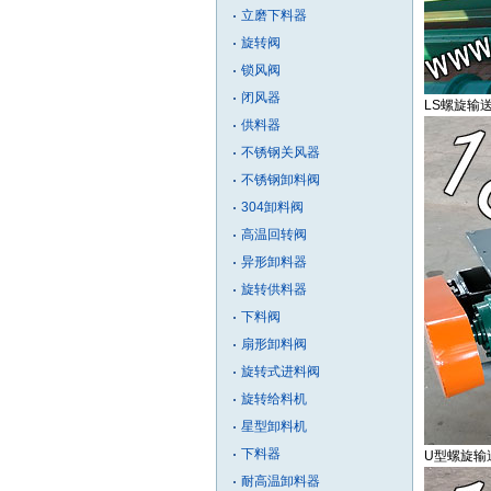
立磨下料器
旋转阀
锁风阀
闭风器
LS螺旋输
供料器
不锈钢关风器
不锈钢卸料阀
304卸料阀
高温回转阀
异形卸料器
旋转供料器
下料阀
扇形卸料阀
旋转式进料阀
旋转给料机
星型卸料机
下料器
U型螺旋输
耐高温卸料器