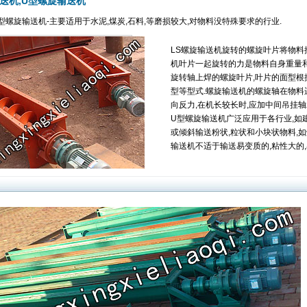
输送机,U型螺旋输送机
型螺旋输送机-主要适用于水泥,煤炭,石料,等磨损较大,对物料没特殊要求的行业.
LS螺旋输送机旋转的螺旋叶片将物料
机叶片一起旋转的力是物料自身重量
旋转轴上焊的螺旋叶片,叶片的面型根
型等型式.螺旋输送机的螺旋轴在物
向反力,在机长较长时,应加中间吊挂轴
U型螺旋输送机广泛应用于各行业,如建材
或倾斜输送粉状,粒状和小块状物料,如煤,
输送机不适于输送易变质的,粘性大的,