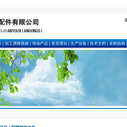
示
|
加工调视视频
|
现场产品
|
发货通知
|
生产设备
|
技术文档
|
采购指南