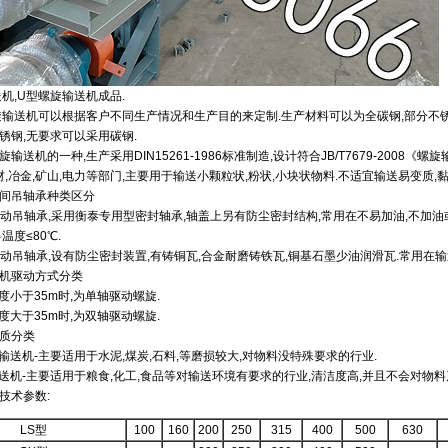
送机,U型螺旋输送机成品.
旋输送机可以根据客户不同生产情况和生产目的来定制.生产材料可以为全碳钢,部分不
锈钢,无要求可以采用碳钢.
输送机的一种,生产采用DIN15261-1986标准制造,设计符合JB/T7679-200
建材,冶金,矿山,电力等部门,主要用于输送小颗粒状,粉状,小块状物料.不适宜输送易变质
间吊轴承种类区分
-为滚动吊轴承,采用衡泰专用型密封轴承,轴盖上另有防尘密封结构,常用在不易加油,不加
温度≤80℃.
-为滑动吊轴承,设有防尘密封装置,有铸铜瓦,合金耐磨铸铁瓦,铜基石墨少油润滑瓦.常用在输
机驱动方式分类
度小于35m时,为单轴驱动螺旋.
度大于35m时,为双轴驱动螺旋.
质分类
钢输送机-主要适用于水泥,煤炭,石料,等磨损较大,对物料没特殊要求的行业.
输送机-主要适用于粮食,化工,食品等对输送环境有要求的行业,清洁度高,并且不会对物料
技术参数:
LS型
100
160
200
250
315
400
500
630