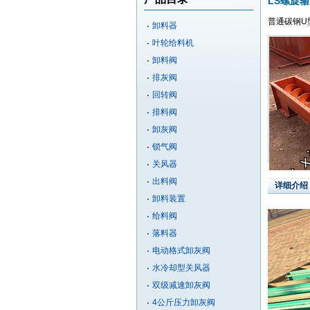
LS螺旋
普通碳钢U
卸料器
叶轮给料机
卸料阀
排灰阀
回转阀
排料阀
卸灰阀
锁气阀
关风器
出料阀
详细介绍
卸料装置
给料阀
落料器
电动格式卸灰阀
水冷却型关风器
双级减速卸灰阀
4公斤压力卸灰阀