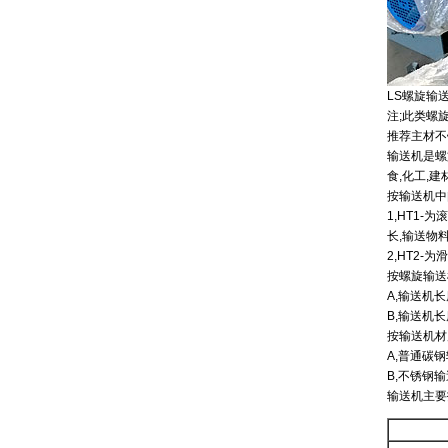
LS螺旋输
注;此类螺
推荐主材不
输送机是螺旋
食,化工,
按输送机中
1,HT1
长,输送物料
2,HT2
按螺旋输送
A,输送机长
B,输送机长
按输送机材
A,普通碳
B,不锈钢
输送机主要