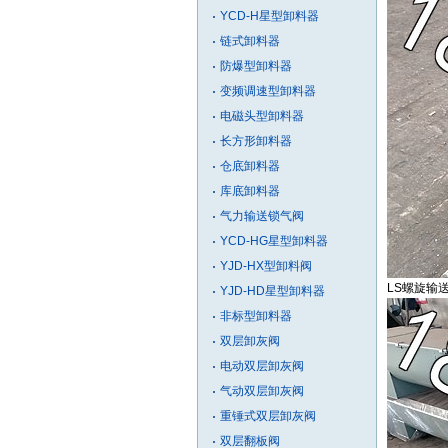
YCD-H星型卸料器
链式卸料器
防爆型卸料器
变频调速型卸料器
电磁头型卸料器
长方形卸料器
仓底卸料器
库底卸料器
气力输送锁气阀
YCD-HG星型卸料器
YJD-HX型卸料阀
LS螺旋输
YJD-HD星型卸料器
非标型卸料器
双层卸灰阀
电动双层卸灰阀
气动双层卸灰阀
重锤式双层卸灰阀
双层翻板阀