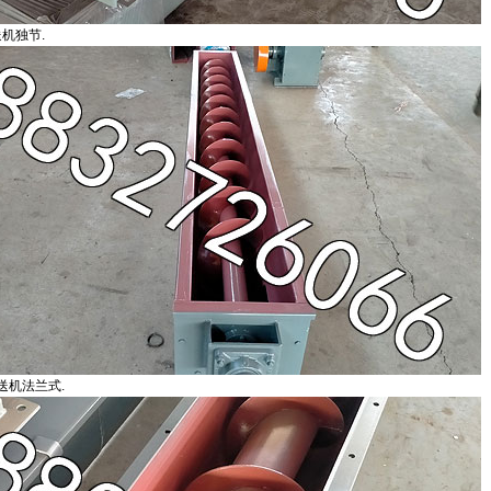
送机独节.
送机法兰式.