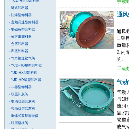
YCD-H星型卸料器
手动
链式卸料器
通风
防爆型卸料器
变频调速型卸料器
电磁头型卸料器
通风
长方形卸料器
1.
仓底卸料器
重量
库底卸料器
2.
气力输送锁气阀
响.
YCD-HG星型卸料器
手动
YJD-HX型卸料阀
YJD-HD星型卸料器
气动
非标型卸料器
气动
双层卸灰阀
与短
电动双层卸灰阀
流阻
气动双层卸灰阀
靠,
重锤式双层卸灰阀
管道
双层翻板阀
或气