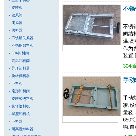
立磨下料器
不锈
旋转阀
锁风阀
闭风器
不锈钢
供料器
阀结
不锈钢关风器
温,
不锈钢卸料阀
作为
304卸料阀
装置
高温回转阀
304
异形卸料器
旋转供料器
手动
下料阀
扇形卸料阀
手动
旋转式进料阀
凑,
旋转给料机
量轻,
星型卸料机
65
下料器
物,
耐高温卸料器