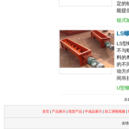
定的
能提
链式
LS
LS
不与
料的
的不
动方
间吊
U型
共
首页
|
产品展示
|
现货产品
|
半成品展示
|
加工调视视频
|
友情