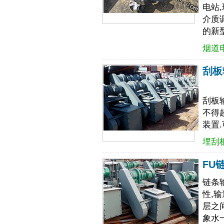
电站
介质
的新
烟道
刮板
刮板
不得
装置
埋刮
FU
链条
性,
层之
象水