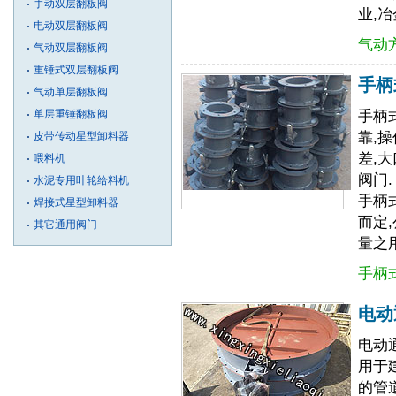
手动双层翻板阀
业,
电动双层翻板阀
气动
气动双层翻板阀
重锤式双层翻板阀
手柄
气动单层翻板阀
单层重锤翻板阀
手柄
靠,
皮带传动星型卸料器
差,
喂料机
阀门.
水泥专用叶轮给料机
手柄
焊接式星型卸料器
而定
其它通用阀门
量之用
手柄
电动
电动
用于建
的管