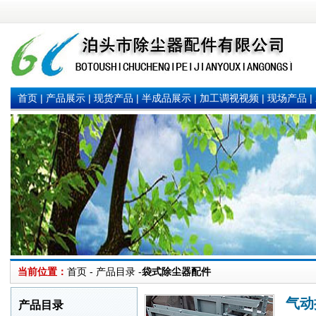
首页
|
产品展示
|
现货产品
|
半成品展示
|
加工调视视频
|
现场产品
|
当前位置：
首页 - 产品目录 -
袋式除尘器配件
气动
产品目录