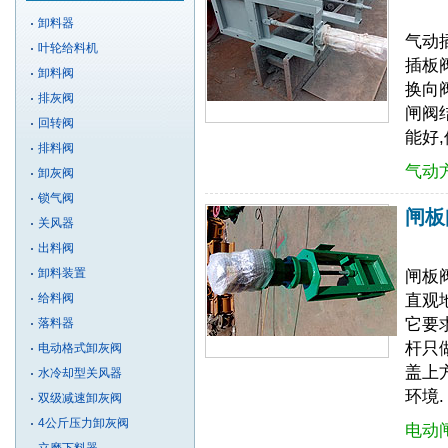
卸料器
气动
叶轮给料机
插板
卸料阀
换向
排灰阀
闸阀
回转阀
能好
排料阀
气动
卸灰阀
锁气阀
闸板
关风器
出料阀
卸料装置
闸板
给料阀
直观
它要
落料器
杆只
电动格式卸灰阀
盖上
水冷却型关风器
环境.
双级减速卸灰阀
4公斤压力卸灰阀
电动